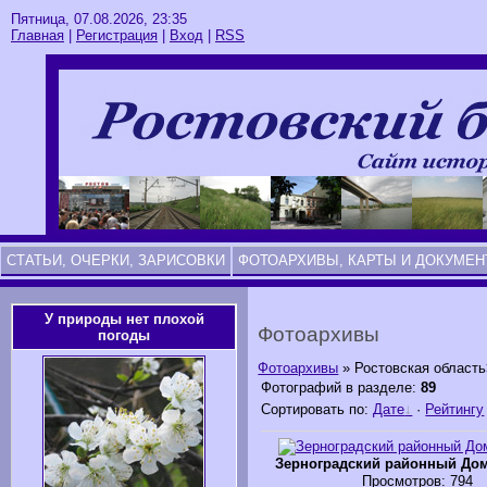
Пятница, 07.08.2026, 23:35
Главная
|
Регистрация
|
Вход
|
RSS
СТАТЬИ, ОЧЕРКИ, ЗАРИСОВКИ
ФОТОАРХИВЫ, КАРТЫ И ДОКУМЕ
У природы нет плохой
Фотоархивы
погоды
Фотоархивы
» Ростовская област
Фотографий в разделе
:
89
Сортировать по
:
Дате
·
Рейтингу
Зерноградский районный До
Просмотров
: 794