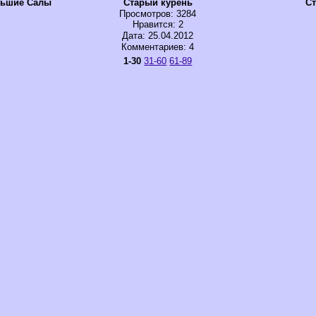
льшие Салы
Старый курень
Ст
Просмотров
: 3284
Нравится
: 2
Дата: 25.04.2012
Комментариев: 4
1-30
31-60
61-89