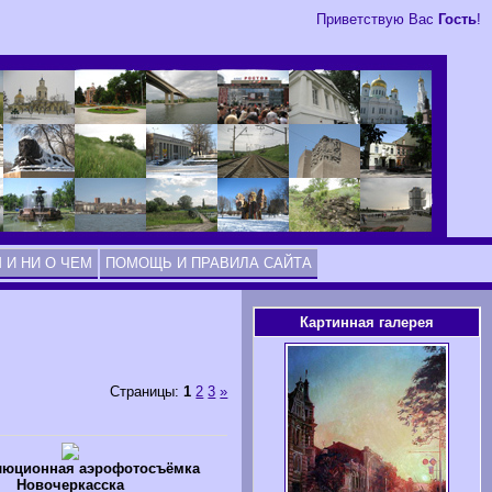
Приветствую Вас
Гость
!
 И НИ О ЧЕМ
ПОМОЩЬ И ПРАВИЛА САЙТА
Картинная галерея
Страницы
:
1
2
3
»
люционная аэрофотосъёмка
Новочеркасска