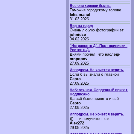
Все они хороши были...
Таможня городскому голове
felis-manul
31.03.2026
Вид на город
Очень люблю фотографии эт
johnidze
04.02.2026
"Негропонте Д". Порт приписки -
Ростов н.Д.
Днями прочёл, что наследн
mnpopov
27.09.2025
Ипподром. Не хочется верить.
Если б вы знали о главной
Серго
27.09.2025
Набережная. Сердечный привет.
Подписано
Да всё было принято и всё
Серго
27.09.2025
Ипподром. Не хочется верить.
))) ... и получится, как
Alex272
29.08.2025