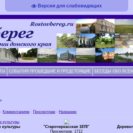
Версия для слабовидящих
НТЫ
СОБЫТИЯ ПРОШЕДШИЕ И ПРЕДСТОЯЩИЕ
БЕСЕДЫ ОБО ВСЕМ
ь>
·
Комментариям
·
Просмотрам
·
Названию
м культуры
"Старочеркасская 1878"
Дорево
Просмотров
: 1712