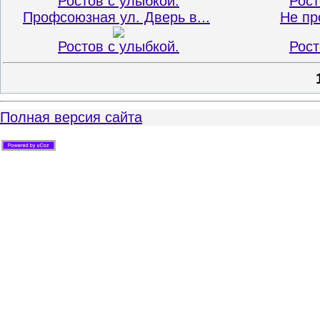
Ростов с улыбкой.
Рост
Профсоюзная ул. Дверь в...
Не пр
Ростов с улыбкой.
Рост
Полная версия сайта