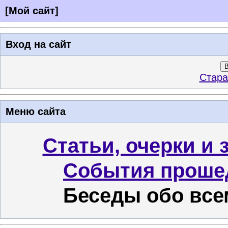
[
Мой сайт
]
Вход на сайт
В
Стара
Меню сайта
Статьи, очерки и 
События проше
Беседы обо все