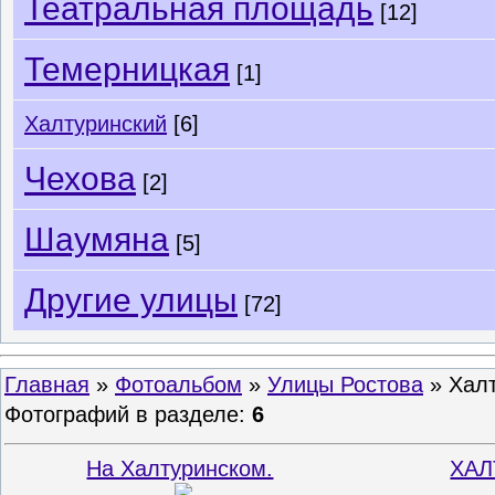
Театральная площадь
[12]
Темерницкая
[1]
Халтуринский
[6]
Чехова
[2]
Шаумяна
[5]
Другие улицы
[72]
Главная
»
Фотоальбом
»
Улицы Ростова
» Хал
Фотографий в разделе
:
6
На Халтуринском.
ХАЛ