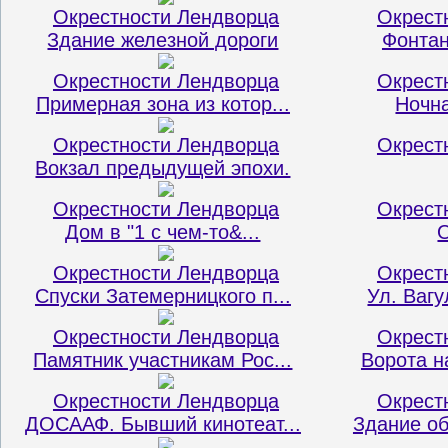
Окрестности Лендворца
Окрест
Здание железной дороги
Фонтан
Окрестности Лендворца
Окрест
Примерная зона из котор...
Ночн
Окрестности Лендворца
Окрест
Вокзал предыдущей эпохи.
Окрестности Лендворца
Окрест
Дом в "1 с чем-то&...
О
Окрестности Лендворца
Окрест
Спуски Затемерницкого п...
Ул. Вагу
Окрестности Лендворца
Окрест
Памятник участникам Рос...
Ворота н
Окрестности Лендворца
Окрест
ДОСААФ. Бывший кинотеат...
Здание об